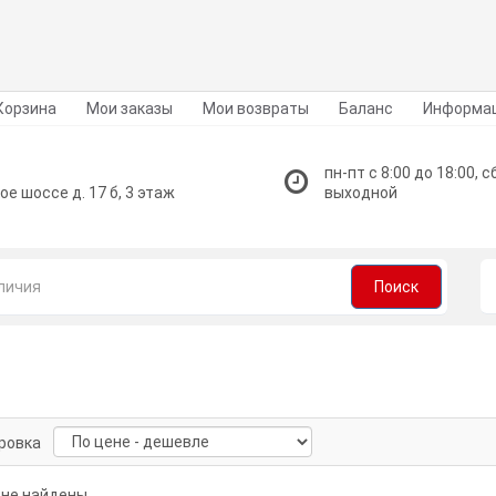
Корзина
Мои заказы
Мои возвраты
Баланс
Информа
пн-пт с 8:00 до 18:00, сб
ое шоссе д. 17 б, 3 этаж
выходной
Поиск
ровка
 не найдены